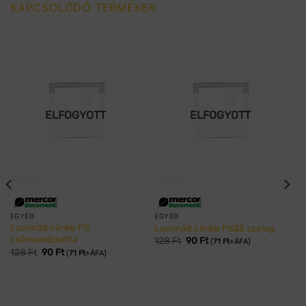
KAPCSOLÓDÓ TERMÉKEK
ELFOGYOTT
ELFOGYOTT
EGYÉB
EGYÉB
Laminált címke PS
Laminált címke PS25 szalag
csőmandzsetta
128
Ft
90
Ft
(
71
Ft
+ÁFA)
128
Ft
90
Ft
(
71
Ft
+ÁFA)