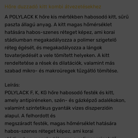
Hőre duzzadó kitt kombi átvezetésekhez
A POLYLACK K hőre kis mértékben habosodó kitt, sűrű
paszta állagú anyag. A kitt magas hőmérséklet
hatására habos-szenes réteget képez, ami korai
stádiumban megakadályozza a polimer szigetelő
réteg égését, és megakadályozza a lángok
tovaterjedését a vele tömített helyeken. A kitt
rendeltetése a rések és dilatációk, valamint más
szabad mikro- és makroüregek tűzgátló tömítése.
Leírás:
POLYLACK F, K, KG hőre habosodó festék és kitt,
amely antipiréneken, szén- és gázképző adalékokon,
valamint szintetikus gyanták vizes diszperzióin
alapul. A felhordott és
megszáradt festék, magas hőmérséklet hatására
habos-szenes réteget képez, ami korai