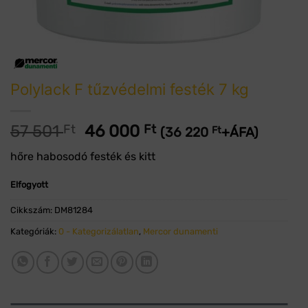
Polylack F tűzvédelmi festék 7 kg
Original
Current
57 501
Ft
46 000
Ft
(
36 220
Ft
+ÁFA)
price
price
hőre habosodó festék és kitt
was:
is:
57
46
Elfogyott
501 Ft.
000 Ft.
Cikkszám:
DM81284
Kategóriák:
0 - Kategorizálatlan
,
Mercor dunamenti