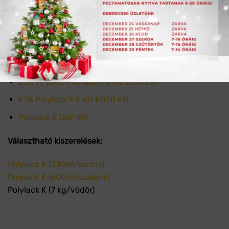
Polylack F K KG Műszaki Adatlap HU
Polylack K Biztonsági Adatlap HU
Lezárások NMÉ 2020
Hézag NMÉ 2020
ETA 17 1040 Polylack F K KG EI60 EN
ETA Polylack F K KG EI120 EN
Polylack K DoP EN
Választható kiszerelések:
Polylack K (310ml/kartus)
Polylack K (600ml/szalámi)
Polylack K (7 kg/vödör)