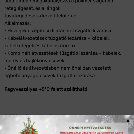
stádiumban megakadályozza a polimer szigetelő
réteg égését, és a lángok
tovaterjedését a kezelt felületen.
Alkalmazás:
• Hézagok és építési dilatációk tűzgátló lezárása
• Kábelátvezetések tűzgátló lezárása – kábelek,
kábelkötegek és kábelcsatornák
• Kombinált átvezetések tűzgátló lezárása – kábelek,
merev és hajlékony csövek
• Önálló és átvezetésben nem önállóan vezetett
éghető anyagú csövek tűzgátló lezárása
Fagyveszélyes +5°C felett szállítható
Letölthető dokumentumok:
×
Polylack K Teljesítmény Nyilatkozat HU