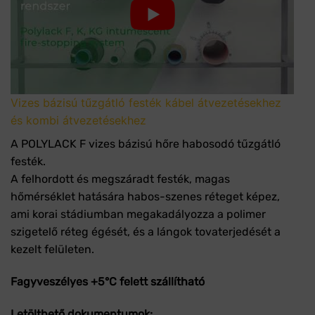
Vizes bázisú tűzgátló festék kábel átvezetésekhez
és kombi átvezetésekhez
A POLYLACK F vizes bázisú hőre habosodó tűzgátló
festék.
A felhordott és megszáradt festék, magas
hőmérséklet hatására habos-szenes réteget képez,
ami korai stádiumban megakadályozza a polimer
szigetelő réteg égését, és a lángok tovaterjedését a
kezelt felületen.
Fagyveszélyes +5°C felett szállítható
Letölthető dokumentumok: