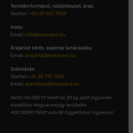
Termékinformáció, raktárkészlet, árak:
Telefon:
+36 20 557 7555
Iroda:
Email:
info@lmanzard.hu
Árajánlat kérés, szakmai tanácsadás:
Email:
arajanlat@lmanzard.hu
Számlázás:
Telefon:
+36 20 770 7010
Email:
szamlazas@lmanzard.hu
Nettó 40.000 Ft felett és 20 kg alatt ingyenes
kiszállítás Magyarország területén.
400.000Ft fölött súlytól függetlenül ingyenes!