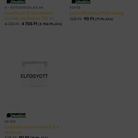
0 - KATEGORIZÁLATLAN
EGYÉB
Dunafoam 1K tűzvédelmi
Laminált címke PS25 szalag
purhab, pisztolyos 750 ml
128
Ft
90
Ft
(
71
Ft
+ÁFA)
6 721
Ft
4 705
Ft
(
3 704
Ft
+ÁFA)
ELFOGYOTT
EGYÉB
Laminált címke Polylack F, K
rendszer
128
Ft
90
Ft