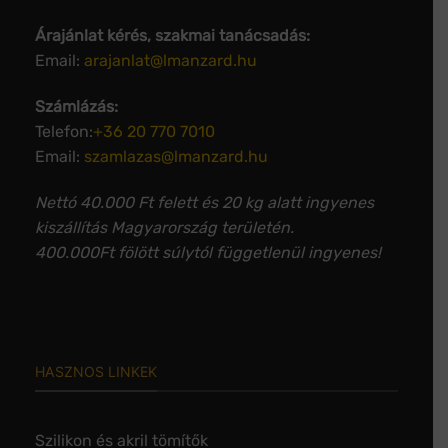
Árajánlat kérés, szakmai tanácsadás:
Email:
arajanlat@lmanzard.hu
Számlázás:
Telefon:
+36 20 770 7010
Email:
szamlazas@lmanzard.hu
Nettó 40.000 Ft felett és 20 kg alatt ingyenes
kiszállítás Magyarország területén.
400.000Ft fölött súlytól függetlenül ingyenes!
HASZNOS LINKEK
Szilikon és akril tömítők