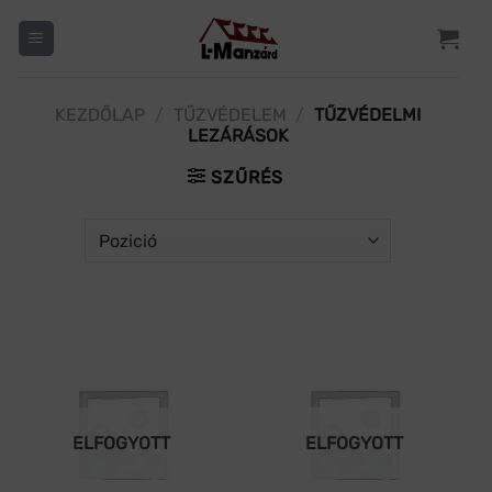
Skip
to
content
KEZDŐLAP
/
TŰZVÉDELEM
/
TŰZVÉDELMI
LEZÁRÁSOK
SZŰRÉS
ELFOGYOTT
ELFOGYOTT