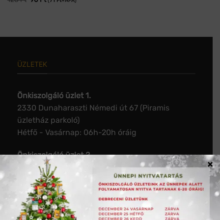
(
71
Ft
+ÁFA)
ÜZLETEK
Önkiszolgáló üzlet 1.
2330 Dunaharaszti Némedi út 67 (Piramis
üzletház parkoló)
Hétfő - Vasárnap: 06h-20h óráig
Önkiszolgáló üzlet 2.
×
1112 Budapest Budaörsi út 124. (McDonalds és a
ORLEN kút között)
Hétfő - Vasárnap: 06h-20h óráig
Önkiszolgáló üzlet 3.