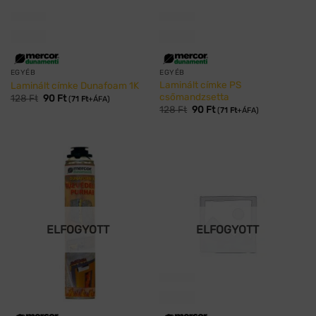
EGYÉB
EGYÉB
Laminált címke PS
Laminált címke Dunafoam 1K
csőmandzsetta
128
Ft
90
Ft
(
71
Ft
+ÁFA)
128
Ft
90
Ft
(
71
Ft
+ÁFA)
ELFOGYOTT
ELFOGYOTT