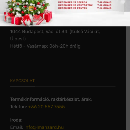
4030 Debrecen Kurucz utca 93.
Hétfő - Vasárnap: 06h-20h óráig
Önkiszolgáló üzlet 4.
1044 Budapest, Váci út 34. (Külső Váci út,
Újpest)
Hétfő - Vasárnap: 06h-20h óráig
KAPCSOLAT
Termékinformáció, raktárkészlet, árak:
Telefon:
+36 20 557 7555
Iroda:
Email:
info@lmanzard.hu