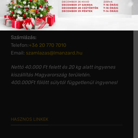
Email:
info@lmanzard.hu
Árajánlat kérés, szakmai tanácsadás:
Email:
arajanlat@lmanzard.hu
Számlázás:
Telefon:
+36 20 770 7010
Email:
szamlazas@lmanzard.hu
Nettó 40.000 Ft felett és 20 kg alatt ingyenes
kiszállítás Magyarország területén.
400.000Ft fölött súlytól függetlenül ingyenes!
HASZNOS LINKEK