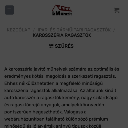
Skip
to
content
KEZDŐLAP
/
IPARI ÉS JÁRMŰIPARI RAGASZTÓK
/
KAROSSZÉRIA RAGASZTÓK
SZŰRÉS
A karosszéria javító műhelyek számára az optimális és
eredményes kötési megoldás a szerkezeti ragasztás.
Ehhez nélkülözhetetlen a megfelelő minőségű
karosszéria ragasztók alkalmazása. Az általunk kínált
autó karosszéria ragasztók kemény, nagy szilárdságú
és ragasztóerejű anyagok, amelyek könnyedén
pontszerűen hegeszthetők. Válogass a
webáruházunkban található különböző prémium
minőségű és jó ár-érték arányú típusok közül!