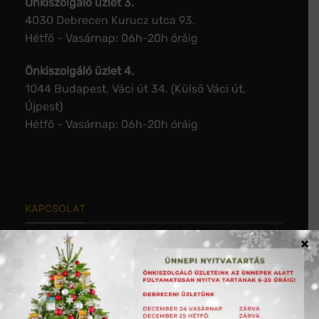
Önkiszolgáló üzlet 3.
4030 Debrecen Kurucz utca 93.
Hétfő - Vasárnap: 06h-20h óráig
Önkiszolgáló üzlet 4.
1044 Budapest, Váci út 34. (Külső Váci út,
Újpest)
Hétfő - Vasárnap: 06h-20h óráig
KAPCSOLAT
×
Termékinformáció, raktárkészlet, árak:
Telefon:
+36 20 557 7555
Iroda: