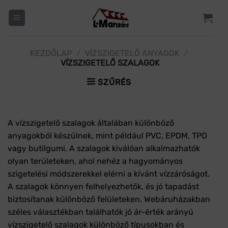
Skip
to
content
KEZDŐLAP
/
VÍZSZIGETELŐ ANYAGOK
/
VÍZSZIGETELŐ SZALAGOK
SZŰRÉS
A vízszigetelő szalagok általában különböző
anyagokból készülnek, mint például PVC, EPDM, TPO
vagy butilgumi. A szalagok kiválóan alkalmazhatók
olyan területeken, ahol nehéz a hagyományos
szigetelési módszerekkel elérni a kívánt vízzáróságot.
A szalagok könnyen felhelyezhetők, és jó tapadást
biztosítanak különböző felületeken. Webáruházakban
széles választékban találhatók jó ár-érték arányú
vízszigetelő szalagok különböző típusokban és