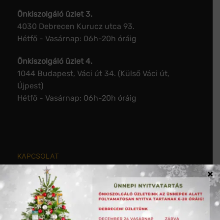
Önkiszolgáló üzlet 3.
4030 Debrecen Kurucz utca 93.
Hétfő - Vasárnap: 06h-20h óráig
Önkiszolgáló üzlet 4.
1044 Budapest, Váci út 34. (Külső Váci út,
Újpest)
Hétfő - Vasárnap: 06h-20h óráig
KAPCSOLAT
×
Termékinformáció, raktárkészlet, árak:
Telefon:
+36 20 557 7555