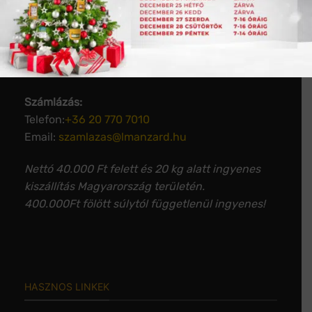
Iroda:
Email:
info@lmanzard.hu
Árajánlat kérés, szakmai tanácsadás:
Email:
arajanlat@lmanzard.hu
Számlázás:
Telefon:
+36 20 770 7010
Email:
szamlazas@lmanzard.hu
Nettó 40.000 Ft felett és 20 kg alatt ingyenes
kiszállítás Magyarország területén.
400.000Ft fölött súlytól függetlenül ingyenes!
HASZNOS LINKEK