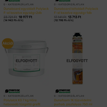
0 - KATEGORIZÁLATLAN
0 - KATEGORIZÁLATLAN
Dunaboard egyoldalt Polylack
Dunaboard kétoldalt Polylack
F-el kezelve egység=2db
F-el kezelve egység=1db
Original
Current
Original
Current
23 721
Ft
18 977
Ft
17 141
Ft
13 713
Ft
price
price
price
price
(
14 943
Ft
+ÁFA)
(
10 798
Ft
+ÁFA)
was:
is:
was:
is:
23
18
17
13
721 Ft.
977 Ft.
141 Ft.
713 Ft.
Akció!
ELFOGYOTT
ELFOGYOTT
0 - KATEGORIZÁLATLAN
0 - KATEGORIZÁLATLAN
Polylalck KG 7 kg Hőre
Dunafoam 1K tűzvédelmi
habosodó tűzgátló grafit
purhab, pisztolyos 750 ml