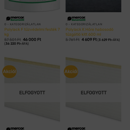
0 - KATEGORIZÁLATLAN
0 - KATEGORIZÁLATLAN
Polylack F tűzvédelmi festék 7
Polylack K Hőre habosodó
kg
tűzgátló kitt 600 ml
Original
Current
Original
Current
57 501
Ft
46 000
Ft
5 761
Ft
4 609
Ft
(
3 629
Ft
+ÁFA)
price
price
price
price
(
36 220
Ft
+ÁFA)
was:
is:
was:
is:
57
46
5
4
501 Ft.
000 Ft.
761 Ft.
609 Ft.
Akció!
Akció!
ELFOGYOTT
ELFOGYOTT