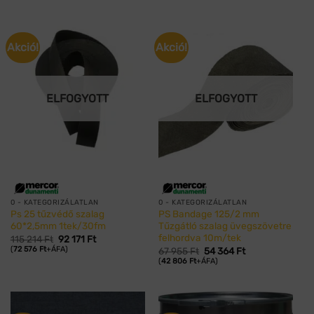
767 Ft.
014 Ft.
Akció!
Akció!
ELFOGYOTT
ELFOGYOTT
0 - KATEGORIZÁLATLAN
0 - KATEGORIZÁLATLAN
Ps 25 tűzvédő szalag
PS Bandage 125/2 mm
60*2,5mm 1tek/30fm
Tűzgátló szalag üvegszövetre
felhordva 10m/tek
Original
Current
115 214
Ft
92 171
Ft
price
price
(
72 576
Ft
+ÁFA)
Original
Current
67 955
Ft
54 364
Ft
was:
is:
price
price
(
42 806
Ft
+ÁFA)
115
92
was:
is:
214 Ft.
171 Ft.
67
54
955 Ft.
364 Ft.