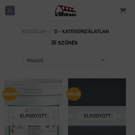
Skip
to
content
KEZDŐLAP
/
0 - KATEGORIZÁLATLAN
SZŰRÉS
Akció!
Akció!
ELFOGYOTT
ELFOGYOTT