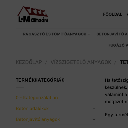
Skip
to
FŐOLDAL
content
RAGASZTÓ ÉS TÖMÍTŐANYAGOK
BETONJAVÍTÓ 
FUGÁZÓ 
KEZDŐLAP
/
VÍZSZIGETELŐ ANYAGOK
/
TET
TERMÉKKATEGÓRIÁK
Ha tetőszi
készülnek.
valamint a
0 - Kategorizálatlan
megfizethe
Beton adalékok
Egy termék
Betonjavító anyagok