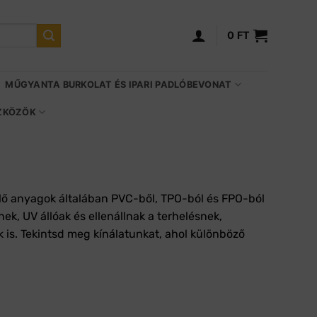
0
FT
MŰGYANTA BURKOLAT ÉS IPARI PADLÓBEVONAT
SZKÖZÖK
telő anyagok általában PVC-ből, TPO-ból és FPO-ból
ek, UV állóak és ellenállnak a terhelésnek,
 is. Tekintsd meg kínálatunkat, ahol különböző