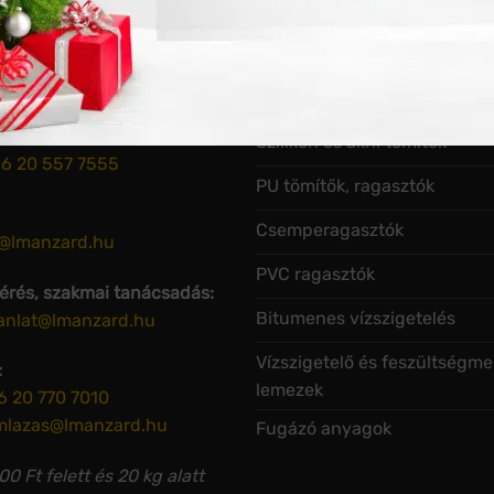
AT
HASZNOS LINKEK
rmáció, raktárkészlet, árak:
Szilikon és akril tömítők
6 20 557 7555
PU tömítők, ragasztók
Csemperagasztók
o@lmanzard.hu
PVC ragasztók
kérés, szakmai tanácsadás:
Bitumenes vízszigetelés
janlat@lmanzard.hu
Vízszigetelő és feszültségme
:
lemezek
6 20 770 7010
mlazas@lmanzard.hu
Fugázó anyagok
0 Ft felett és 20 kg alatt