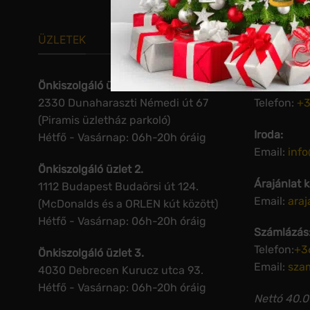
ÜZLETEK
KAPCSOL
Önkiszolgáló üzlet 1.
Termékinfo
2330 Dunaharaszti Némedi út 67
Telefon:
+3
(Piramis üzletház parkoló)
Iroda:
Hétfő - Vasárnap: 06h-20h óráig
Email:
inf
Önkiszolgáló üzlet 2.
Árajánlat 
1112 Budapest Budaörsi út 124.
Email:
ara
(McDonalds és a ORLEN kút között)
Hétfő - Vasárnap: 06h-20h óráig
Számlázás
Telefon:
+3
Önkiszolgáló üzlet 3.
Email:
sza
4030 Debrecen Kurucz utca 93.
Hétfő - Vasárnap: 06h-20h óráig
Nettó 40.00