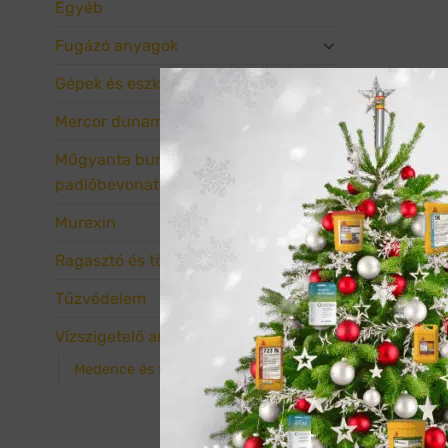
Egyéb
Fugázó anyagok
Gépek és eszközök
Mercor dunamenti
Műgyanta burkolatok és ipari
padlóbevonatok
Murexin
Ragasztó és tömítőanyagok
Tűzvédelem
Vízszigetelő anyagok
Medence és tartály szigetelő anyagok