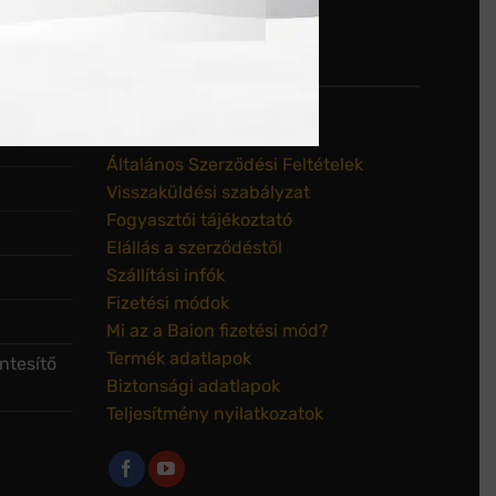
DOKUMENTUMTÁR
Adatkezelési tájékoztató
Általános Szerződési Feltételek
Visszaküldési szabályzat
Fogyasztói tájékoztató
Elállás a szerződéstől
Szállítási infók
Fizetési módok
Mi az a Baion fizetési mód?
Termék adatlapok
ntesítő
Biztonsági adatlapok
Teljesítmény nyilatkozatok