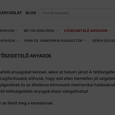
Keresés
KAPCSOLAT
BLOG
a
következőre:
ANYAGOK
BETON ADALÉKOK
VÍZSZIGETELŐ ANYAGOK
ANYAGOK
IPARI ÉS JÁRMŰIPARI RAGASZTÓK
GÉPEK ÉS E
ŐSZIGETELŐ ANYAGOK
getelő anyagokat keresel, akkor jó helyen jársz! A tetőszige
 Legfontosabb előnyük, hogy eső ellen kiemelten jól szigeteln
 jégesőnek és az általános környezeti mechanikai hatásoknak
tő tetőszigetelés anyagok közül válogathatsz!
 se felelt meg a keresésnek.