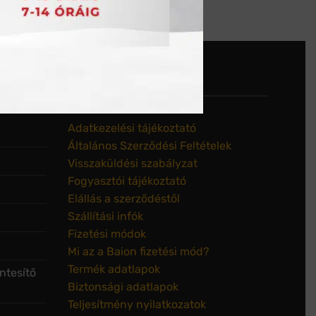
DOKUMENTUMTÁR
Adatkezelési tájékoztató
Általános Szerződési Feltételek
Visszaküldési szabályzat
Fogyasztói tájékoztató
Elállás a szerződéstől
Szállítási infók
Fizetési módok
Mi az a Baion fizetési mód?
Termék adatlapok
ntesítő
Biztonsági adatlapok
Teljesítmény nyilatkozatok