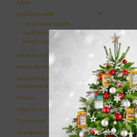
Egyéb
Fugázó anyagok
Cement alapú fugázók
Egyéb fugák
Szilikon fugák
Gépek és eszközök
Mercor dunamenti
Műgyanta burkolatok és ipari
padlóbevonatok
Murexin
Ragasztó és tömítőanyagok
Tűzvédelem
Vízszigetelő anyagok