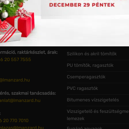
AT
HASZNOS LINKEK
rmáció, raktárkészlet, árak:
Szilikon és akril tömítők
6 20 557 7555
PU tömítők, ragasztók
Csemperagasztók
o@lmanzard.hu
PVC ragasztók
kérés, szakmai tanácsadás:
Bitumenes vízszigetelés
janlat@lmanzard.hu
Vízszigetelő és feszültségme
:
lemezek
6 20 770 7010
mlazas@lmanzard.hu
Fugázó anyagok