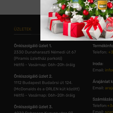
ÜZLETEK
KAPCSOL
Önkiszolgáló üzlet 1.
Termékinfo
2330 Dunaharaszti Némedi út 67
Telefon:
+3
(Piramis üzletház parkoló)
Iroda:
Hétfő - Vasárnap: 06h-20h óráig
Email:
inf
Önkiszolgáló üzlet 2.
Árajánlat 
1112 Budapest Budaörsi út 124.
Email:
ara
(McDonalds és a ORLEN kút között)
Hétfő - Vasárnap: 06h-20h óráig
Számlázás
Telefon:
+3
Önkiszolgáló üzlet 3.
Email:
sza