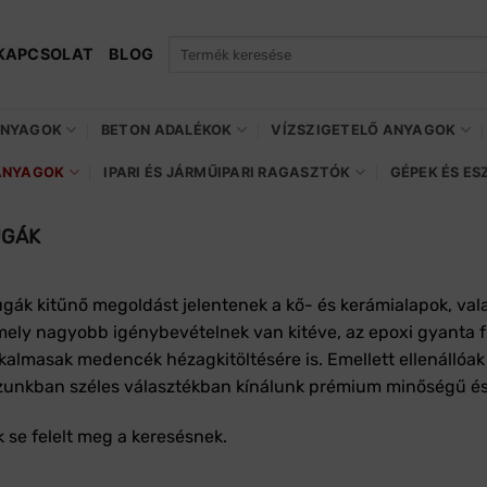
Keresés
KAPCSOLAT
BLOG
a
következőre:
ANYAGOK
BETON ADALÉKOK
VÍZSZIGETELŐ ANYAGOK
ANYAGOK
IPARI ÉS JÁRMŰIPARI RAGASZTÓK
GÉPEK ÉS E
UGÁK
ugák kitűnő megoldást jelentenek a kő- és kerámialapok, val
mely nagyobb igénybevételnek van kitéve, az epoxi gyanta f
lkalmasak medencék hézagkitöltésére is. Emellett ellenállóa
nkban széles választékban kínálunk prémium minőségű és j
 se felelt meg a keresésnek.