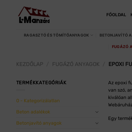
Skip
to
FŐOLDAL
content
RAGASZTÓ ÉS TÖMÍTŐANYAGOK
BETONJAVÍTÓ 
FUGÁZÓ 
KEZDŐLAP
/
FUGÁZÓ ANYAGOK
/
EPOXI F
TERMÉKKATEGÓRIÁK
Az epoxi f
van szó, a
kiválóan a
0 - Kategorizálatlan
Webáruházu
Beton adalékok
Egy termék
Betonjavító anyagok