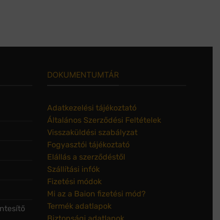
DOKUMENTUMTÁR
Adatkezelési tájékoztató
Általános Szerződési Feltételek
Visszaküldési szabályzat
Fogyasztói tájékoztató
Elállás a szerződéstől
Szállítási infók
Fizetési módok
Mi az a Baion fizetési mód?
Termék adatlapok
ntesítő
Biztonsági adatlapok