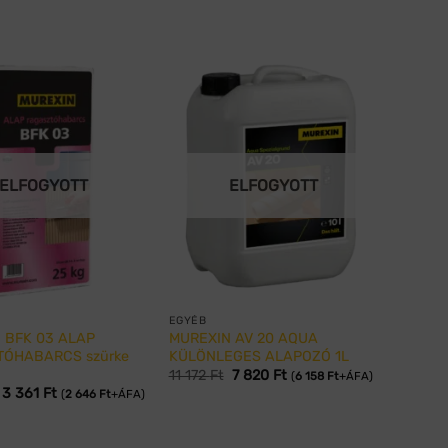
ELFOGYOTT
ELFOGYOTT
EGYÉB
 BFK 03 ALAP
MUREXIN AV 20 AQUA
ÓHABARCS szürke
KÜLÖNLEGES ALAPOZÓ 1L
11 172
Ft
7 820
Ft
(
6 158
Ft
+ÁFA)
3 361
Ft
(
2 646
Ft
+ÁFA)