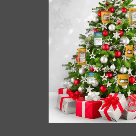
flexibil
Poralakú,
fugázóha
alacsony 
Kül- és b
Alkalmas 
helyisége
Anyags
kb. 0,2 –
Műszak