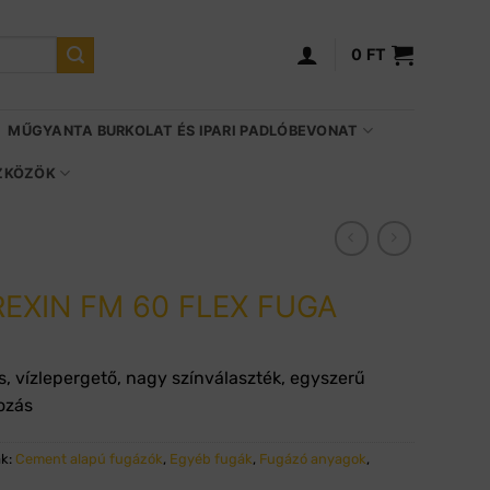
0
FT
MŰGYANTA BURKOLAT ÉS IPARI PADLÓBEVONAT
SZKÖZÖK
EXIN FM 60 FLEX FUGA
is,
vízlepergető,
nagy színválaszték,
egyszerű
ozás
ák:
Cement alapú fugázók
,
Egyéb fugák
,
Fugázó anyagok
,