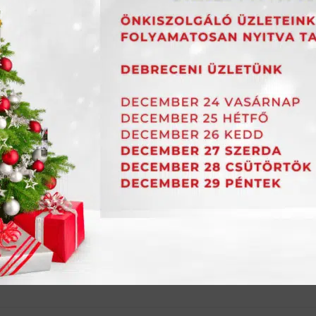
is
vízlepergető
nagy színválaszték
egyszerű feldolgo
 élelmiszerbarát, víz- és fagyálló, finom szemszerkezetű, nagy
barcs. Egyenletesen húzható és könnyen bedolgozható a f
vízfelvétele megakadályozza a foltképződést.
eltérben 0,5 – 7 mm fugaszélességig. Víz- és szennyeződésta
kerámiacsempékhez, burkolólapokhoz, mozaikokhoz, valamint
kben is alkalmazható. Falra és padlóra, valamint teraszra és 
zükséglet
 0,9 kg/m² csempe- és fugamérettől függően
i adatlap
Biztonsági adatlap
Információs anyag
Telje