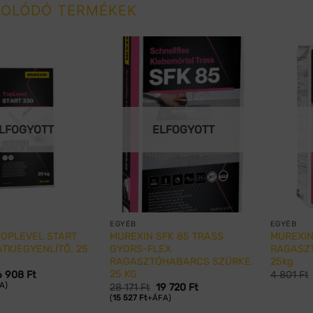
OLÓDÓ TERMÉKEK
LFOGYOTT
ELFOGYOTT
EGYÉB
EGYÉB
TOPLEVEL START
MUREXIN SFK 85 TRASS
MUREXIN
TKIEGYENLÍTŐ, 25
GYORS-FLEX
RAGASZT
RAGASZTÓHABARCS SZÜRKE,
25kg
25 KG
6 908
Ft
4 801
Ft
A)
28 171
Ft
19 720
Ft
(
15 527
Ft
+ÁFA)