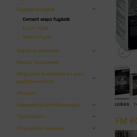
Fugázó anyagok
Cement alapú fugázók
Egyéb fugák
Szilikon fugák
Gépek és eszközök
Mercor dunamenti
Műgyanta burkolatok és ipari
padlóbevonatok
Murexin
Ragasztó és tömítőanyagok
LEÍRÁS
T
Tűzvédelem
FM 6
Vízszigetelő anyagok