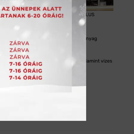
zás
nagyon emissziószegény – EC1 PLUS
 szilárdságú, vízlepergető flexibilis
ugába. A magas kopásállóságú fugázóanyag
szító.
 greslapokhoz. Padlófűtés esetén, valamint vizes
erkélyre is használható.
sítmény nyilatkozat