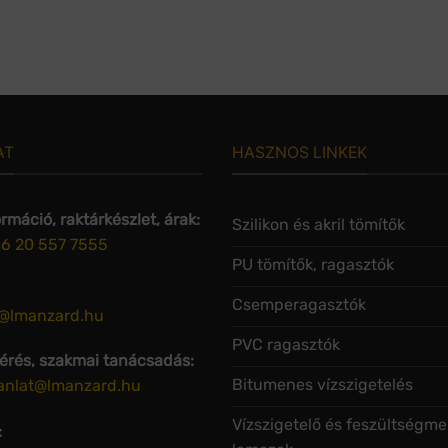
AT
HASZNOS LINKEK
rmáció, raktárkészlet, árak:
Szilikon és akril tömítők
6 20 557 7555
PU tömítők, ragasztók
Csemperagasztók
o@lmanzard.hu
PVC ragasztók
kérés, szakmai tanácsadás:
Bitumenes vízszigetelés
janlat@lmanzard.hu
Vízszigetelő és feszültségme
: