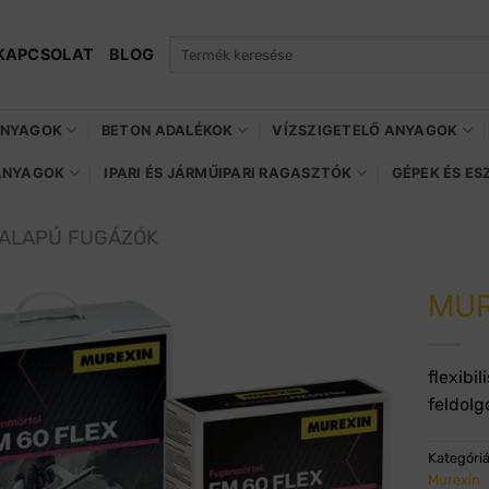
Keresés
KAPCSOLAT
BLOG
a
következőre:
ANYAGOK
BETON ADALÉKOK
VÍZSZIGETELŐ ANYAGOK
ANYAGOK
IPARI ÉS JÁRMŰIPARI RAGASZTÓK
GÉPEK ÉS E
ALAPÚ FUGÁZÓK
MUR
flexibil
feldolg
Kategóri
Murexin