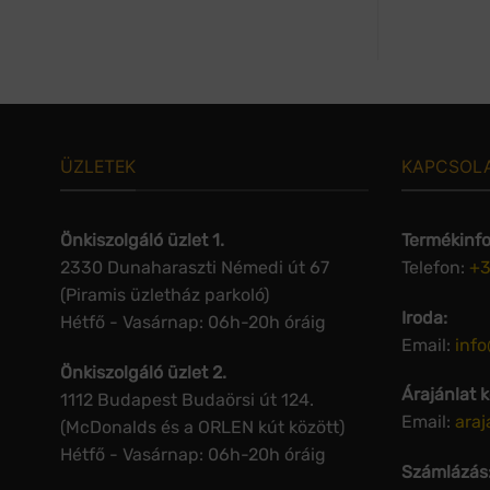
ÜZLETEK
KAPCSOL
Önkiszolgáló üzlet 1.
Termékinfo
2330 Dunaharaszti Némedi út 67
Telefon:
+3
(Piramis üzletház parkoló)
Iroda:
Hétfő - Vasárnap: 06h-20h óráig
Email:
inf
Önkiszolgáló üzlet 2.
Árajánlat 
1112 Budapest Budaörsi út 124.
Email:
ara
(McDonalds és a ORLEN kút között)
Hétfő - Vasárnap: 06h-20h óráig
Számlázás