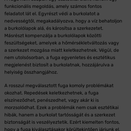
funkcionális megoldás, amely számos fontos
feladatot lát el. Egyrészt védi a burkolatot a
nedvességtől, megakadályozva, hogy a víz behatoljon
a burkolólapok alá, és károsítsa a szerkezetet.
Másrészt kompenzálja a burkolólapok közötti
feszültségeket, amelyek a hőmérsékletváltozás vagy
a szerkezet mozgása miatt keletkezhetnek. Végül, de
nem utolsósorban, a fuga egyenletes és esztétikus
megjelenést biztosít a burkolatnak, hozzájárulva a
helyiség összhangjához.
A rosszul megválasztott fuga komoly problémákat
okozhat. Repedések keletkezhetnek, a fuga
elszíneződhet, penészedhet, vagy akár ki is
morzsolódhat. Ezek a problémák nem csak esztétikai
hibák, hanem a burkolat tartósságát és a szerkezet
biztonságát is veszélyeztetik. Ezért kiemelten fontos,
hogy a fuga kiválasztásakor körültekintően járjunk el,