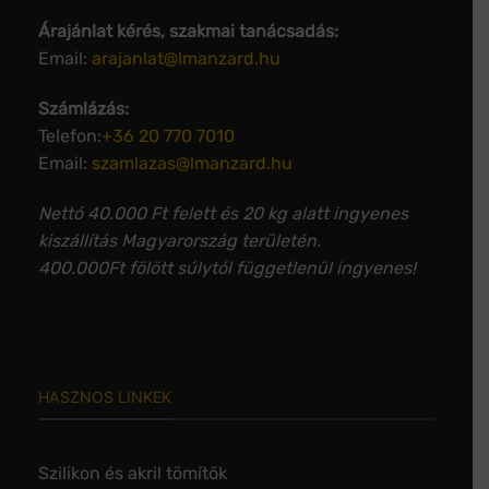
Árajánlat kérés, szakmai tanácsadás:
Email:
arajanlat@lmanzard.hu
Számlázás:
Telefon:
+36 20 770 7010
Email:
szamlazas@lmanzard.hu
Nettó 40.000 Ft felett és 20 kg alatt ingyenes
kiszállítás Magyarország területén.
400.000Ft fölött súlytól függetlenül ingyenes!
HASZNOS LINKEK
Szilikon és akril tömítők