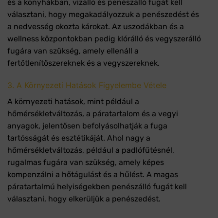
és a konyhákban, vízálló és penészálló fugát kell
választani, hogy megakadályozzuk a penészedést és
a nedvesség okozta károkat. Az uszodákban és a
wellness központokban pedig klórálló és vegyszerálló
fugára van szükség, amely ellenáll a
fertőtlenítőszereknek és a vegyszereknek.
3. A Környezeti Hatások Figyelembe Vétele
A környezeti hatások, mint például a
hőmérsékletváltozás, a páratartalom és a vegyi
anyagok, jelentősen befolyásolhatják a fuga
tartósságát és esztétikáját. Ahol nagy a
hőmérsékletváltozás, például a padlófűtésnél,
rugalmas fugára van szükség, amely képes
kompenzálni a hőtágulást és a hűlést. A magas
páratartalmú helyiségekben penészálló fugát kell
választani, hogy elkerüljük a penészedést.