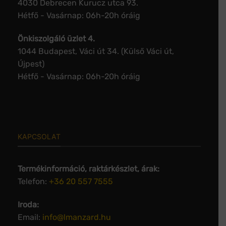
4030 Debrecen Kurucz utca 93.
Hétfő - Vasárnap: 06h-20h óráig
Önkiszolgáló üzlet 4.
1044 Budapest, Váci út 34. (Külső Váci út,
Újpest)
Hétfő - Vasárnap: 06h-20h óráig
KAPCSOLAT
Termékinformáció, raktárkészlet, árak:
Telefon:
+36 20 557 7555
Iroda:
Email:
info@lmanzard.hu