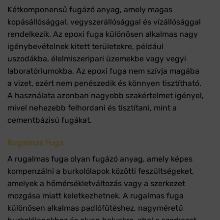
Kétkomponensű fugázó anyag, amely magas
kopásállósággal, vegyszerállósággal és vízállósággal
rendelkezik. Az epoxi fuga különösen alkalmas nagy
igénybevételnek kitett területekre, például
uszodákba, élelmiszeripari üzemekbe vagy vegyi
laboratóriumokba. Az epoxi fuga nem szívja magába
a vizet, ezért nem penészedik és könnyen tisztítható.
A használata azonban nagyobb szakértelmet igényel,
mivel nehezebb felhordani és tisztítani, mint a
cementbázisú fugákat.
Rugalmas Fuga
A rugalmas fuga olyan fugázó anyag, amely képes
kompenzálni a burkolólapok közötti feszültségeket,
amelyek a hőmérsékletváltozás vagy a szerkezet
mozgása miatt keletkezhetnek. A rugalmas fuga
különösen alkalmas padlófűtéshez, nagyméretű