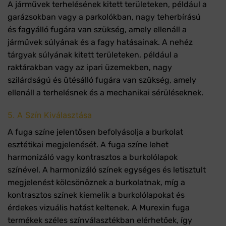
A járművek terhelésének kitett területeken, például a
garázsokban vagy a parkolókban, nagy teherbírású
és fagyálló fugára van szükség, amely ellenáll a
járművek súlyának és a fagy hatásainak. A nehéz
tárgyak súlyának kitett területeken, például a
raktárakban vagy az ipari üzemekben, nagy
szilárdságú és ütésálló fugára van szükség, amely
ellenáll a terhelésnek és a mechanikai sérüléseknek.
5. A Szín Kiválasztása
A fuga színe jelentősen befolyásolja a burkolat
esztétikai megjelenését. A fuga színe lehet
harmonizáló vagy kontrasztos a burkolólapok
színével. A harmonizáló színek egységes és letisztult
megjelenést kölcsönöznek a burkolatnak, míg a
kontrasztos színek kiemelik a burkolólapokat és
érdekes vizuális hatást keltenek. A Murexin fuga
termékek széles színválasztékban elérhetőek, így