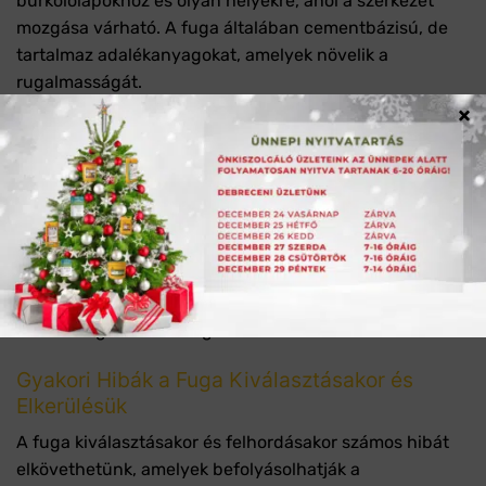
burkolólapokhoz és olyan helyekre, ahol a szerkezet
mozgása várható. A fuga általában cementbázisú, de
tartalmaz adalékanyagokat, amelyek növelik a
rugalmasságát.
×
Gyorsan Kötő Fuga
A gyorsan kötő fuga olyan fugázó anyag, amely rövid
idő alatt megköt, így hamarabb használatba vehető a
burkolat. A gyorsan kötő fuga különösen alkalmas
olyan helyekre, ahol fontos a gyors munkavégzés,
például felújításoknál vagy javításoknál. A fuga
használata során azonban gyorsan kell dolgozni,
mivel a fuga hamar megszilárdul.
Gyakori Hibák a Fuga Kiválasztásakor és
Elkerülésük
A fuga kiválasztásakor és felhordásakor számos hibát
elkövethetünk, amelyek befolyásolhatják a