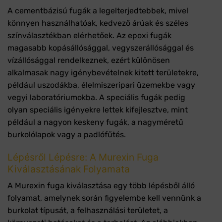
A cementbázisú fugák a legelterjedtebbek, mivel
könnyen használhatóak, kedvező árúak és széles
színválasztékban elérhetőek. Az epoxi fugák
magasabb kopásállósággal, vegyszerállósággal és
vízállósággal rendelkeznek, ezért különösen
alkalmasak nagy igénybevételnek kitett területekre,
például uszodákba, élelmiszeripari üzemekbe vagy
vegyi laboratóriumokba. A speciális fugák pedig
olyan speciális igényekre lettek kifejlesztve, mint
például a nagyon keskeny fugák, a nagyméretű
burkolólapok vagy a padlófűtés.
Lépésről Lépésre: A Murexin Fuga
Kiválasztásának Folyamata
A Murexin fuga kiválasztása egy több lépésből álló
folyamat, amelynek során figyelembe kell vennünk a
burkolat típusát, a felhasználási területet, a