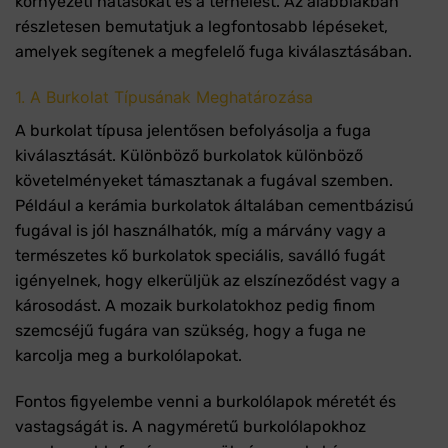
környezeti hatásokat és a terhelést. Az alábbiakban
részletesen bemutatjuk a legfontosabb lépéseket,
amelyek segítenek a megfelelő fuga kiválasztásában.
1. A Burkolat Típusának Meghatározása
A burkolat típusa jelentősen befolyásolja a fuga
kiválasztását. Különböző burkolatok különböző
követelményeket támasztanak a fugával szemben.
Például a kerámia burkolatok általában cementbázisú
fugával is jól használhatók, míg a márvány vagy a
természetes kő burkolatok speciális, saválló fugát
igényelnek, hogy elkerüljük az elszíneződést vagy a
károsodást. A mozaik burkolatokhoz pedig finom
szemcséjű fugára van szükség, hogy a fuga ne
karcolja meg a burkolólapokat.
Fontos figyelembe venni a burkolólapok méretét és
vastagságát is. A nagyméretű burkolólapokhoz