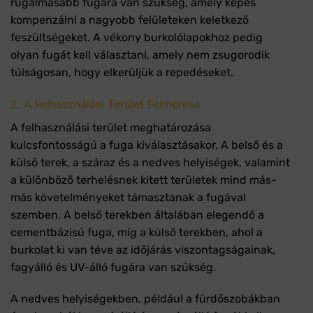
rugalmasabb fugára van szükség, amely képes
kompenzálni a nagyobb felületeken keletkező
feszültségeket. A vékony burkolólapokhoz pedig
olyan fugát kell választani, amely nem zsugorodik
túlságosan, hogy elkerüljük a repedéseket.
2. A Felhasználási Terület Felmérése
A felhasználási terület meghatározása
kulcsfontosságú a fuga kiválasztásakor. A belső és a
külső terek, a száraz és a nedves helyiségek, valamint
a különböző terhelésnek kitett területek mind más-
más követelményeket támasztanak a fugával
szemben. A belső terekben általában elegendő a
cementbázisú fuga, míg a külső terekben, ahol a
burkolat ki van téve az időjárás viszontagságainak,
fagyálló és UV-álló fugára van szükség.
A nedves helyiségekben, például a fürdőszobákban