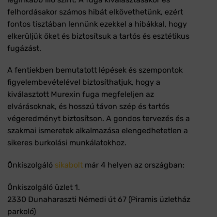
felhordásakor számos hibát elkövethetünk, ezért
fontos tisztában lennünk ezekkel a hibákkal, hogy
elkerüljük őket és biztosítsuk a tartós és esztétikus
fugázást.
A fentiekben bemutatott lépések és szempontok
figyelembevételével biztosíthatjuk, hogy a
kiválasztott Murexin fuga megfeleljen az
elvárásoknak, és hosszú távon szép és tartós
végeredményt biztosítson. A gondos tervezés és a
szakmai ismeretek alkalmazása elengedhetetlen a
sikeres burkolási munkálatokhoz.
Önkiszolgáló
sikabolt
már 4 helyen az országban:
Önkiszolgáló üzlet 1.
2330 Dunaharaszti Némedi út 67 (Piramis üzletház
parkoló)