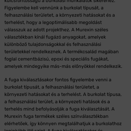
kulcsfontosságú a burkolási munkálatok sikeréhez.
Figyelembe kell vennünk a burkolat típusát, a
felhasználási területet, a környezeti hatásokat és a
terhelést, hogy a legoptimálisabb megoldást
válasszuk az adott projekthez. A Murexin széles
választékban kínál fugázó anyagokat, amelyek
különböző tulajdonságokkal és felhasználási
területekkel rendelkeznek. A termékcsalád magában
foglal cementbázisú, epoxi és speciális fugákat,
amelyek mindegyike más-más előnyökkel rendelkezik.
A fuga kiválasztásakor fontos figyelembe venni a
burkolat típusát, a felhasználási területet, a
környezeti hatásokat és a terhelést. A burkolat típusa,
a felhasználási terület, a környezeti hatások és a
terhelés mind befolyásolják a fuga kiválasztását. A
Murexin fuga termékek széles színválasztékban
elérhetőek, így könnyen megtalálhatjuk a burkolathoz
leginkább illő színt. A fuga kiválasztásakor és