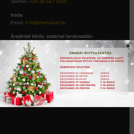
Telefon:
+36 20 557 7555
Iroda:
Email:
info@lmanzard.hu
Árajánlat kérés, szakmai tanácsadás:
Email:
arajanlat@lmanzard.hu
×
Számlázás:
Telefon:
+36 20 770 7010
Email:
szamlazas@lmanzard.hu
Nettó 40.000 Ft felett és 20 kg alatt ingyenes
kiszállítás Magyarország területén.
400.000Ft fölött súlytól függetlenül ingyenes!